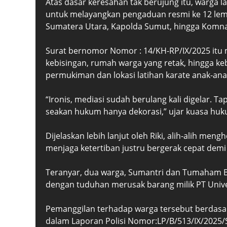
Atas dasar keresahan tak berujung itu, warga
untuk melayangkan pengaduan resmi ke 12 le
Sumatera Utara, Kapolda Sumut, hingga Komn
Surat bernomor Nomor : 14/KH-RP/IX/2025 itu
kebisingan, rumah warga yang retak, hingga 
permukiman dan lokasi latihan karate anak-ana
“Ironis, mediasi sudah berulang kali digelar. T
seakan hukum hanya dekorasi,” ujar kuasa hukum
Dijelaskan lebih lanjut oleh Riki, alih-alih m
menjaga ketertiban justru bergerak cepat dem
Teranyar, dua warga, Sumantri dan Tumaham B
dengan tuduhan merusak barang milik PT Unive
Pemanggilan terhadap warga tersebut berdasark
dalam Laporan Polisi Nomor:LP/B/513/IX/2