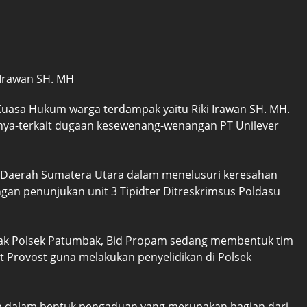
 Irawan SH. MH
Kuasa Hukum warga terdampak yaitu Riki Irawan SH. MH.
ya-terkait dugaan kesewenang-wenangan PT Unilever
an Daerah Sumatera Utara dalam menelusuri keresahan
an penunjukan unit 3 Tipidter Ditreskrimsus Poldasu
 Pihak Polsek Patumbak, Bid Propam sedang membentuk tim
t Provost guna melakukan penyelidikan di Polsek
n dalam bentuk pengaduan yang merupakan bagian dari