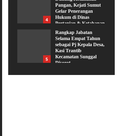
Pangan, Kejati Sumut
Gelar Penerangan
Hukum di Dinas
4
Pertanian & Ketahanan
Pangan
Rangkap Jabatan
Agustus 5, 2026
Selama Empat Tahun
sebagai Pj Kepala Desa,
Kasi Trantib
Kecamatan Sunggal
5
Disorot
Agustus 4, 2026