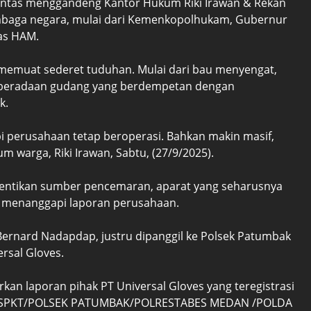
 lantas menggandeng Kantor Hukum Riki Irawan & Rekan
mbaga negara, mulai dari Kemenkopolhukam, Gubernur
as HAM.
 memuat sederet tuduhan. Mulai dari bau menyengat,
keberadaan gudang yang berdempetan dengan
k.
api perusahaan tetap beroperasi. Bahkan makin masif,
 warga, Riki Irawan, Sabtu, (27/9/2025).
enghentikan sumber pencemaran, aparat yang seharusnya
i menanggapi laporan perusahaan.
ernard Nadapdap, justru dipanggil ke Polsek Patumbak
rsal Gloves.
an laporan pihak PT Universal Gloves yang teregistrasi
025/SPKT/POLSEK PATUMBAK/POLRESTABES MEDAN /POLDA