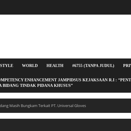
ESTYLE
WORLD
HEALTH
#6755 (TANPA JUDUL)
PRI
OMPETENCY ENHANCEMENT JAMPIDSUS KEJAKSAAN R.I : “PEN
 BIDANG TINDAK PIDANA KHUSUS”
ang Masih Bungkam Terkait PT. Universal Gloves