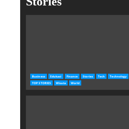
Stories
Business
Edukasi
Finance
Stories
Tech
Technology
TOP STORIES
Wisata
World