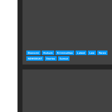
Ekonomi
Hukum
Kriminalitas
Latest
Law
News
NEWSBEAT
Stories
Sumut