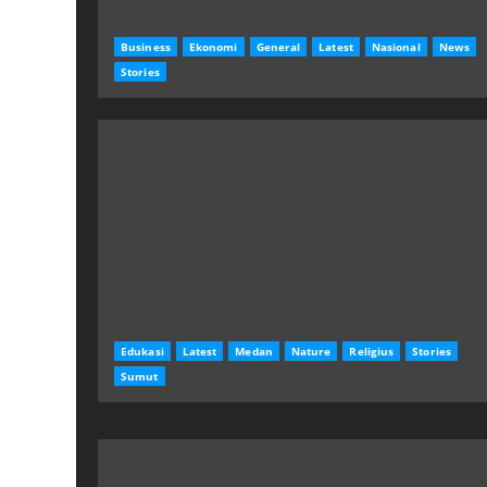
Business
Ekonomi
General
Latest
Nasional
News
Stories
Edukasi
Latest
Medan
Nature
Religius
Stories
Sumut