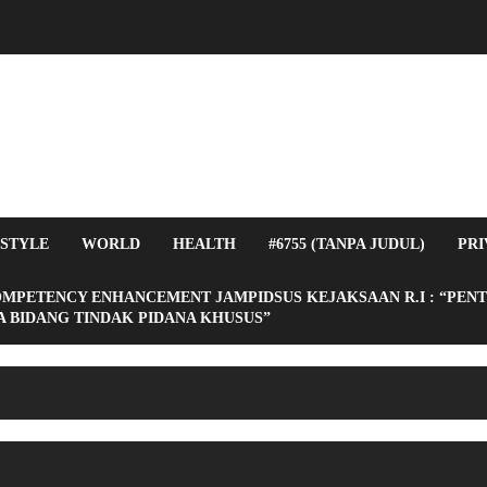
ESTYLE
WORLD
HEALTH
#6755 (TANPA JUDUL)
PRI
OMPETENCY ENHANCEMENT JAMPIDSUS KEJAKSAAN R.I : “PEN
 BIDANG TINDAK PIDANA KHUSUS”