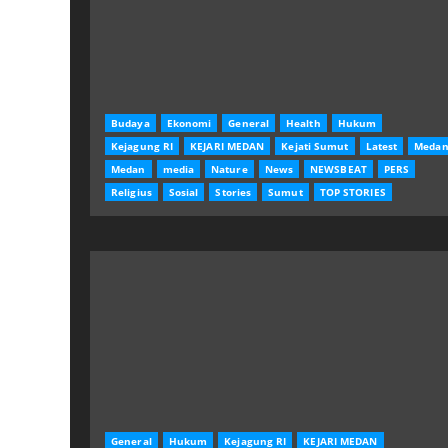
Budaya
Ekonomi
General
Health
Hukum
Kejagung RI
KEJARI MEDAN
Kejati Sumut
Latest
Meda
Medan
media
Nature
News
NEWSBEAT
PERS
Religius
Sosial
Stories
Sumut
TOP STORIES
General
Hukum
Kejagung RI
KEJARI MEDAN