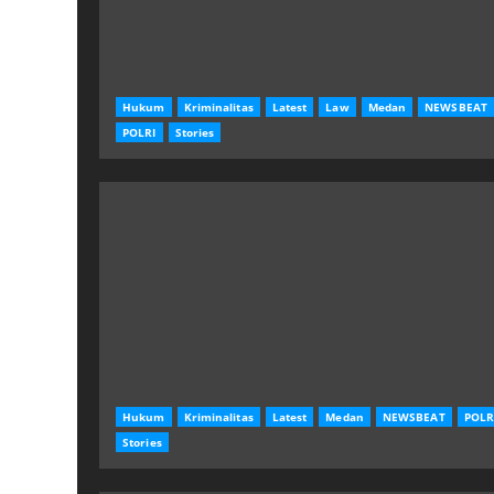
Hukum
Kriminalitas
Latest
Law
Medan
NEWSBEAT
POLRI
Stories
Hukum
Kriminalitas
Latest
Medan
NEWSBEAT
POLR
Stories