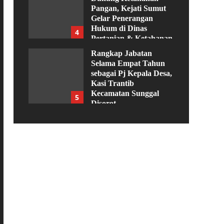
Pangan, Kejati Sumut
Gelar Penerangan
Hukum di Dinas
4
Pertanian & Ketahanan
Pangan
Rangkap Jabatan
Agustus 5, 2026
Selama Empat Tahun
sebagai Pj Kepala Desa,
Kasi Trantib
Kecamatan Sunggal
5
Disorot
Agustus 4, 2026