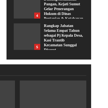
Pangan, Kejati Sumut
Gelar Penerangan
Hukum di Dinas
4
Pertanian & Ketahanan
Pangan
Rangkap Jabatan
Agustus 5, 2026
Selama Empat Tahun
sebagai Pj Kepala Desa,
Kasi Trantib
Kecamatan Sunggal
5
Disorot
Agustus 4, 2026