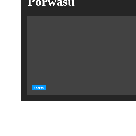
Porwasu
Sports