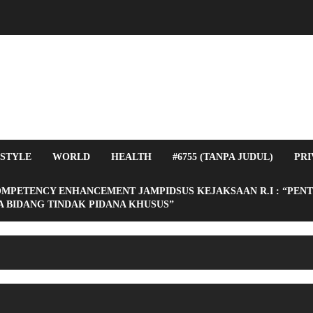
ESTYLE
WORLD
HEALTH
#6755 (TANPA JUDUL)
PRI
OMPETENCY ENHANCEMENT JAMPIDSUS KEJAKSAAN R.I : “PEN
 BIDANG TINDAK PIDANA KHUSUS”