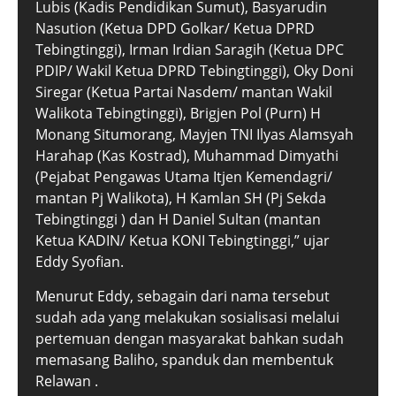
Lubis (Kadis Pendidikan Sumut), Basyarudin
Nasution (Ketua DPD Golkar/ Ketua DPRD
Tebingtinggi), Irman Irdian Saragih (Ketua DPC
PDIP/ Wakil Ketua DPRD Tebingtinggi), Oky Doni
Siregar (Ketua Partai Nasdem/ mantan Wakil
Walikota Tebingtinggi), Brigjen Pol (Purn) H
Monang Situmorang, Mayjen TNI Ilyas Alamsyah
Harahap (Kas Kostrad), Muhammad Dimyathi
(Pejabat Pengawas Utama Itjen Kemendagri/
mantan Pj Walikota), H Kamlan SH (Pj Sekda
Tebingtinggi ) dan H Daniel Sultan (mantan
Ketua KADIN/ Ketua KONI Tebingtinggi,” ujar
Eddy Syofian.
Menurut Eddy, sebagain dari nama tersebut
sudah ada yang melakukan sosialisasi melalui
pertemuan dengan masyarakat bahkan sudah
memasang Baliho, spanduk dan membentuk
Relawan .