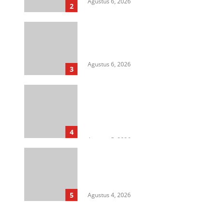
Agustus 6, 2026
2
HIMASU Desak Polisi Usut
Dugaan Peredaran Narkotika di
Lapas Kelas I Medan
Agustus 6, 2026
3
Cegah Korupsi Untuk Dukung
Ketahanan Pangan, Kejati
Sumut Gelar Penerangan
Hukum di Dinas Pertanian &
Ketahanan Pangan
4
Agustus 5, 2026
Rangkap Jabatan Selama
Empat Tahun sebagai Pj Kepala
Desa, Kasi Trantib Kecamatan
Sunggal Disorot
5
Agustus 4, 2026