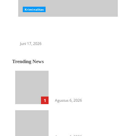
Kriminalitas
Aksi Pencurian Ban Truk Berakhir di Sel
Tahanan, Pantas Simanjuntak Diciduk Personil
Polsek Medan Area
Juni 17, 2026
Trending News
Langkah Awal Perkuat
Profesionalisme, MIO Indonesia
Sumut Resmi Daftarkan
Organisasi ke Kesbangpol
1
Agustus 6, 2026
Aksi Kamisan di Posbloc Medan
Soroti Isu HAM, Supremasi
Sipil, dan Persoalan Agraria