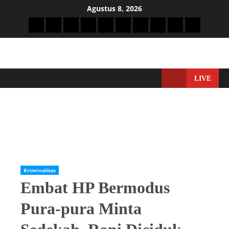
Agustus 8, 2026
LIVE
Home
Kriminalitas
Embat HP Bermodus Pura-pura Minta Sedekah, Roni Diciduk
Polsek Medan Area
Kriminalitas
Embat HP Bermodus
Pura-pura Minta