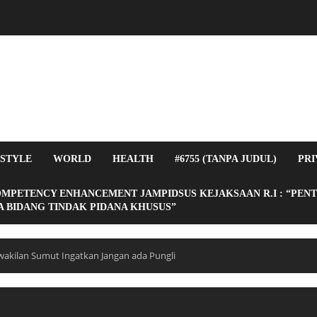
ESTYLE
WORLD
HEALTH
#6755 (TANPA JUDUL)
PRI
OMPETENCY ENHANCEMENT JAMPIDSUS KEJAKSAAN R.I : “PEN
 BIDANG TINDAK PIDANA KHUSUS”
akilan Sumut Ingatkan Jangan ada Pungli