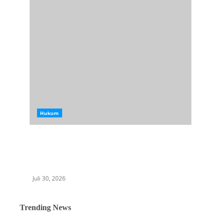
Hukum
Dugaan Kriminalisasi terhadap Pejuang
Lingkungan Hidup, LBH Medan Desak
Polrestabes Medan Bebaskan Parlindungan
Silitonga
Juli 30, 2026
Trending News