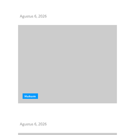
Aksi Kamisan di Posbloc Medan Soroti Isu
HAM, Supremasi Sipil, dan Persoalan Agraria
Agustus 6, 2026
Hukum
HIMASU Desak Polisi Usut Dugaan Peredaran
Narkotika di Lapas Kelas I Medan
Agustus 6, 2026