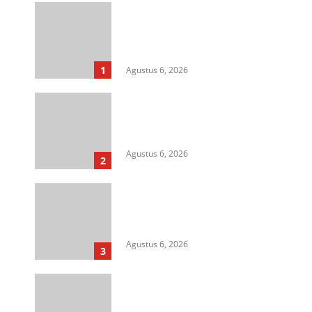
Langkah Awal Perkuat
Profesionalisme, MIO Indonesia
Sumut Resmi Daftarkan
Organisasi ke Kesbangpol
1
Agustus 6, 2026
Aksi Kamisan di Posbloc Medan
Soroti Isu HAM, Supremasi
Sipil, dan Persoalan Agraria
Agustus 6, 2026
2
HIMASU Desak Polisi Usut
Dugaan Peredaran Narkotika di
Lapas Kelas I Medan
Agustus 6, 2026
3
Cegah Korupsi Untuk Dukung
Ketahanan Pangan, Kejati
Sumut Gelar Penerangan