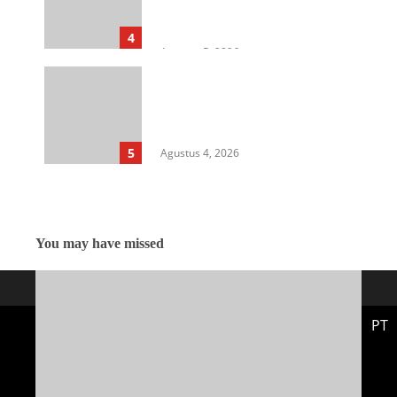
Hukum di Dinas Pertanian &
Ketahanan Pangan
4
Agustus 5, 2026
Rangkap Jabatan Selama
Empat Tahun sebagai Pj Kepala
Desa, Kasi Trantib Kecamatan
Sunggal Disorot
5
Agustus 4, 2026
You may have missed
PT