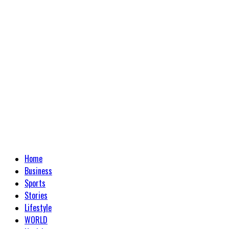
R.I
:
“Pentingnya
Kepemimpinan
Dan
Komunikasi
Publik
Untuk
Mendukung
Kinerja
Bidang
Tindak
Pidana
Khusus”
Primary
Home
Menu
Business
Sports
Stories
Lifestyle
WORLD