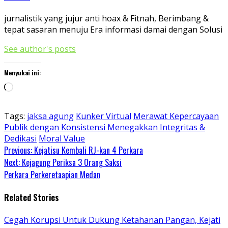
jurnalistik yang jujur anti hoax & Fitnah, Berimbang &
tepat sasaran menuju Era informasi damai dengan Solusi
See author's posts
Menyukai ini:
Memuat...
Tags:
jaksa agung
Kunker Virtual
Merawat Kepercayaan
Publik dengan Konsistensi Menegakkan Integritas &
Dedikasi
Moral Value
Continue
Previous:
Kejatisu Kembali RJ-kan 4 Perkara
Next:
Kejagung Periksa 3 Orang Saksi
Reading
Perkara Perkeretaapian Medan
Related Stories
Cegah Korupsi Untuk Dukung Ketahanan Pangan, Kejati