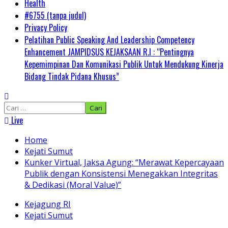
Health
#6755 (tanpa judul)
Privacy Policy
Pelatihan Public Speaking And Leadership Competency
Enhancement JAMPIDSUS KEJAKSAAN R.I : “Pentingnya
Kepemimpinan Dan Komunikasi Publik Untuk Mendukung Kinerja
Bidang Tindak Pidana Khusus”
Cari
untuk:
Live
Home
Kejati Sumut
Kunker Virtual, Jaksa Agung: “Merawat Kepercayaan
Publik dengan Konsistensi Menegakkan Integritas
& Dedikasi (Moral Value)”
Kejagung RI
Kejati Sumut