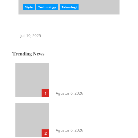
Style
Technology
Teknologi
Resmi Hadir, Pre-order Samsung Galaxy Z
Fold7 dan Z Flip7, HP Lipat Tercanggih
Juli 10, 2025
Trending News
Langkah Awal Perkuat
Profesionalisme, MIO Indonesia
Sumut Resmi Daftarkan
Organisasi ke Kesbangpol
1
Agustus 6, 2026
Aksi Kamisan di Posbloc Medan
Soroti Isu HAM, Supremasi
Sipil, dan Persoalan Agraria
Agustus 6, 2026
2