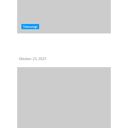
Teknologi
Efisiensi Bisnis Naik 30%, Pelaku Usaha
Ungkap Peran Galaxy AI & Gemini di Galaxy Z
Series
Oktober 23, 2025