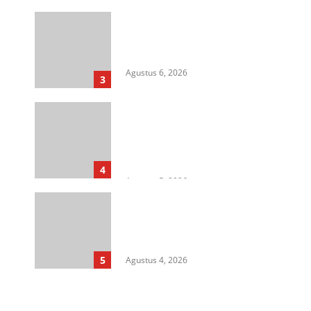
HIMASU Desak Polisi Usut
Dugaan Peredaran Narkotika di
Lapas Kelas I Medan
Agustus 6, 2026
3
Cegah Korupsi Untuk Dukung
Ketahanan Pangan, Kejati
Sumut Gelar Penerangan
Hukum di Dinas Pertanian &
Ketahanan Pangan
4
Agustus 5, 2026
Rangkap Jabatan Selama
Empat Tahun sebagai Pj Kepala
Desa, Kasi Trantib Kecamatan
Sunggal Disorot
5
Agustus 4, 2026