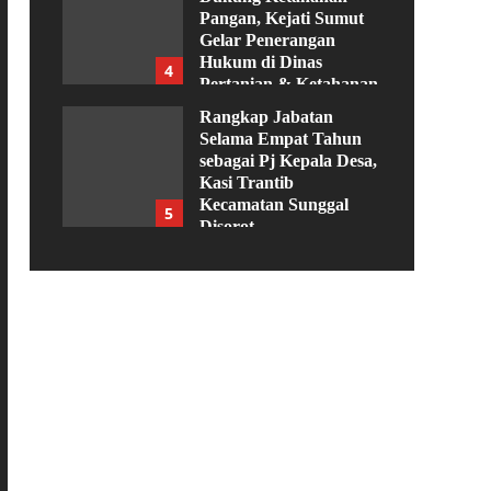
Pangan, Kejati Sumut
Gelar Penerangan
Hukum di Dinas
4
Pertanian & Ketahanan
Pangan
Rangkap Jabatan
Agustus 5, 2026
Selama Empat Tahun
sebagai Pj Kepala Desa,
Kasi Trantib
Kecamatan Sunggal
5
Disorot
Agustus 4, 2026