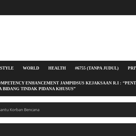
ESTYLE
WORLD
HEALTH
#6755 (TANPA JUDUL)
PRI
OMPETENCY ENHANCEMENT JAMPIDSUS KEJAKSAAN R.I : “PEN
 BIDANG TINDAK PIDANA KHUSUS”
Bantu Korban Bencana