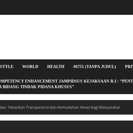
ESTYLE
WORLD
HEALTH
#6755 (TANPA JUDUL)
PRI
OMPETENCY ENHANCEMENT JAMPIDSUS KEJAKSAAN R.I : “PEN
 BIDANG TINDAK PIDANA KHUSUS”
an, Tekankan Transparansi dan Kemudahan Akses bagi Masyarakat