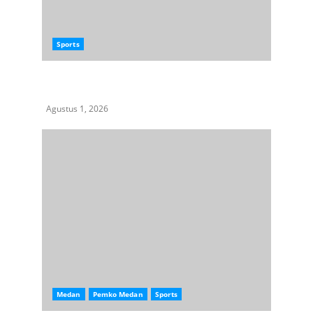
Sports
Semangat Tak Mengenal Usia, BMX Drag Bike
Ramaikan Jalan Masjid Raya
Agustus 1, 2026
Medan
Pemko Medan
Sports