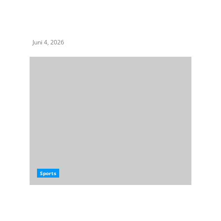
Johan Merdeka Kritik Sikap Rico Waas soal
AFF U-19: Momentum Emas Pariwisata Medan
Jangan Disia-siakan
Juni 4, 2026
Sports
Legenda PSMS Medan Hardi Mulyono
Apresiasi Bobby Nasution Sukses Boyong Piala
AFF U-19 ke Sumut