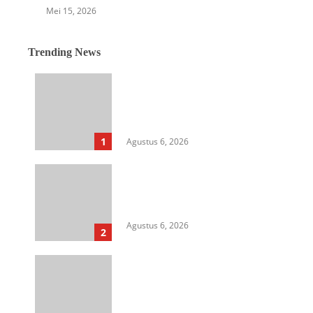
Mei 15, 2026
Trending News
Langkah Awal Perkuat
Profesionalisme, MIO Indonesia
Sumut Resmi Daftarkan
Organisasi ke Kesbangpol
1
Agustus 6, 2026
Aksi Kamisan di Posbloc Medan
Soroti Isu HAM, Supremasi
Sipil, dan Persoalan Agraria
Agustus 6, 2026
2
HIMASU Desak Polisi Usut
Dugaan Peredaran Narkotika di
Lapas Kelas I Medan