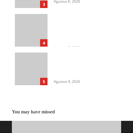
Agustus 6, 2026
3
Cegah Korupsi Untuk Dukung
Ketahanan Pangan, Kejati
Sumut Gelar Penerangan
Hukum di Dinas Pertanian &
Ketahanan Pangan
4
Agustus 5, 2026
Rangkap Jabatan Selama
Empat Tahun sebagai Pj Kepala
Desa, Kasi Trantib Kecamatan
Sunggal Disorot
5
Agustus 4, 2026
You may have missed