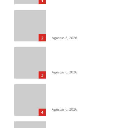
1
Langkah Awal Perkuat
Profesionalisme, MIO Indonesia
Sumut Resmi Daftarkan
Organisasi ke Kesbangpol
2
Agustus 6, 2026
Aksi Kamisan di Posbloc Medan
Soroti Isu HAM, Supremasi
Sipil, dan Persoalan Agraria
Agustus 6, 2026
3
HIMASU Desak Polisi Usut
Dugaan Peredaran Narkotika di
Lapas Kelas I Medan
Agustus 6, 2026
4
Cegah Korupsi Untuk Dukung