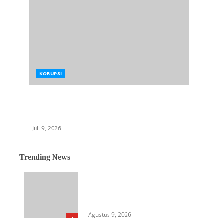
KORUPSI
Diduga Mangkrak, Proyek RSJ Muhammad
Ildrem Rp9,4 Miliar Disorot Tokoh Gen Z
Sumut: “Takut Ada Hantunya”
Juli 9, 2026
Trending News
Berkantor di Nias, Gubsu
Tunjukkan Kepemimpinan Out
of the Box
Agustus 9, 2026