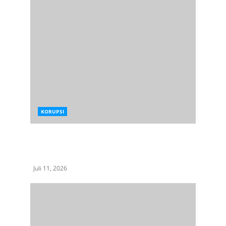
KORUPSI
Proyek Rehabilitasi TPI Percut Rp2,5 Miliar
Disorot, Kejari Deli Serdang Didesak Telusuri
Dugaan Penyimpangan
Juli 11, 2026