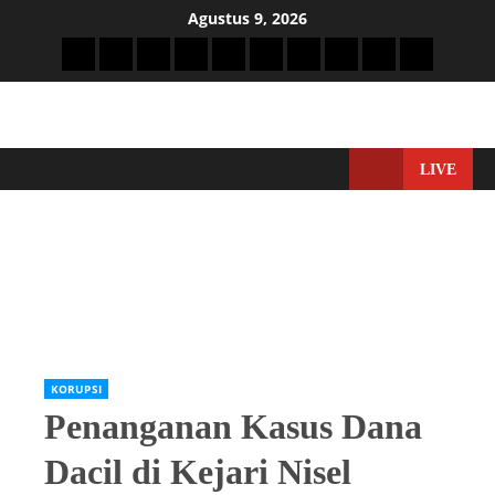
Agustus 9, 2026
LIVE
Home
KORUPSI
Penanganan Kasus Dana Dacil di Kejari Nisel Dinilai Lamban
dan Stagnan,Pelapor Kirim Surat Minta Informasi
Perkembangan
KORUPSI
Penanganan Kasus Dana
Dacil di Kejari Nisel