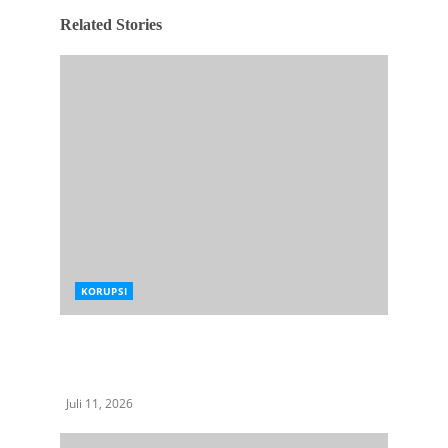
Related Stories
KORUPSI
Tiga Belas Penggeledahan, Dua Tersangka:
Ujung Penyidikan yang Menyeret Nama
Mantan Jampidsus
Juli 11, 2026