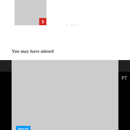
Ketahanan Pangan, Kejati
Sumut Gelar Penerangan
Hukum di Dinas Pertanian &
Ketahanan Pangan
5
Agustus 5, 2026
You may have missed
PT
Daerah