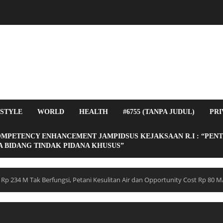
ESTYLE
WORLD
HEALTH
#6755 (TANPA JUDUL)
PRI
OMPETENCY ENHANCEMENT JAMPIDSUS KEJAKSAAN R.I : “PEN
 BIDANG TINDAK PIDANA KHUSUS”
Rp 234 M Tak Berfungsi, Petani Kesulitan Air dan Opportunity Cost Rp 80 M