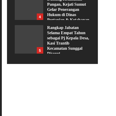
Pangan, Kejati Sumut
Gelar Penerangan
Hukum di Dinas
4
Pertanian & Ketahanan
Pangan
Rangkap Jabatan
Agustus 5, 2026
Selama Empat Tahun
sebagai Pj Kepala Desa,
Kasi Trantib
Kecamatan Sunggal
5
Disorot
Agustus 4, 2026