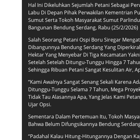
Hal Ini Dikeluhkan Sejumlah Petani Sebagai Per
Labu Di Depan Pihak Perwakilan Kementrian Pupr
Sumut Serta Tokoh Masyarakat Sumut Parlindu
Bangunan Bendung Serdang, Rabu (25/2/2026)
Salah Seorang Petani Ospi Boru Siregar Menga
Dibangunnya Bendung Serdang Yang Diperkirak
Hektar Yang Menyebar Di Tiga Kecamatan Yakni
Setelah Setelah Ditungu-Tunggu Hingga 7 Tahu
Sehingga Ribuan Petani Sangat Kesulitan Air, 
“Kami Awalnya Sangat Senang Sekali Karena Ad
Ditunggu-Tunggu Selama 7 Tahun, Mega Proyek 
Tidak Tau Alasannya Apa, Yang Jelas Kami Pet
Ujar Opsi.
Sementara Dalam Pertemuan Itu, Tokoh Masya
Bahwa Belum Difungsikannya Bendung Serdang I
“Padahal Kalau Hitung-Hitungannya Dengan Kap