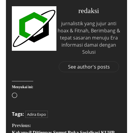
redaksi
jurnalistik yang jujur anti
hoax & Fitnah, Berimbang &
tepat sasaran menuju Era
informasi damai dengan
Solusi
See author's posts
Menyukai ini:
Tags:
Adira Expo
Previous:
Kakanwil Ditjenpas Sumut Buka Sosialisasi KUHP