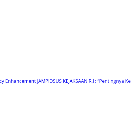
ncy Enhancement JAMPIDSUS KEJAKSAAN R.I : “Pentingnya