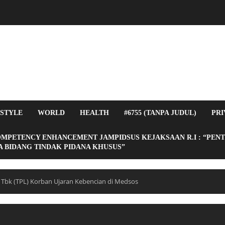
ESTYLE
WORLD
HEALTH
#6755 (TANPA JUDUL)
PRI
OMPETENCY ENHANCEMENT JAMPIDSUS KEJAKSAAN R.I : “PEN
 BIDANG TINDAK PIDANA KHUSUS”
i Tbk (TPL) Korban Ujaran Kebencian di Medsos