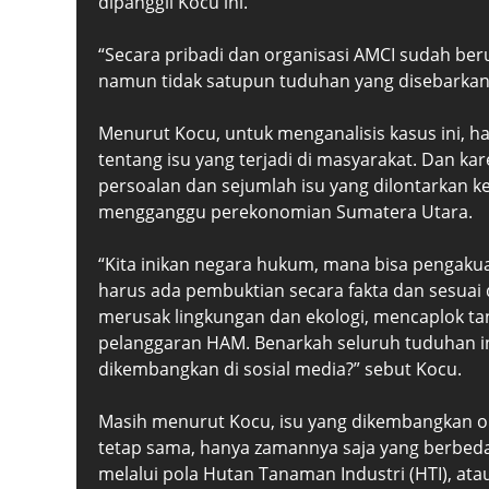
dipanggil Kocu ini.
“Secara pribadi dan organisasi AMCI sudah ber
namun tidak satupun tuduhan yang disebarkan s
Menurut Kocu, untuk menganalisis kasus ini, h
tentang isu yang terjadi di masyarakat. Dan ka
persoalan dan sejumlah isu yang dilontarkan 
mengganggu perekonomian Sumatera Utara.
“Kita inikan negara hukum, mana bisa pengakua
harus ada pembuktian secara fakta dan sesuai
merusak lingkungan dan ekologi, mencaplok ta
pelanggaran HAM. Benarkah seluruh tuduhan ini
dikembangkan di sosial media?” sebut Kocu.
Masih menurut Kocu, isu yang dikembangkan ol
tetap sama, hanya zamannya saja yang berbed
melalui pola Hutan Tanaman Industri (HTI), at