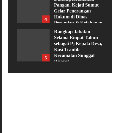
Pangan, Kejati Sumut
Gelar Penerangan
Hukum di Dinas
4
Pertanian & Ketahanan
Pangan
Rangkap Jabatan
Agustus 5, 2026
Selama Empat Tahun
sebagai Pj Kepala Desa,
Kasi Trantib
Kecamatan Sunggal
5
Disorot
Agustus 4, 2026