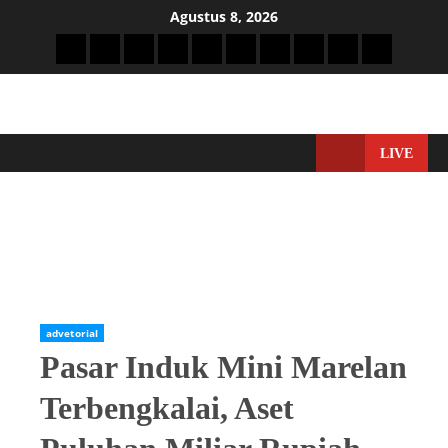
Agustus 8, 2026
LIVE
Home
Adverorial
advetorial
Pasar Induk Mini Marelan Terbengkalai, Aset Puluhan Miliar
Rupiah Kini Rusak dan Sepi Pedagang
advetorial
Pasar Induk Mini Marelan
Terbengkalai, Aset