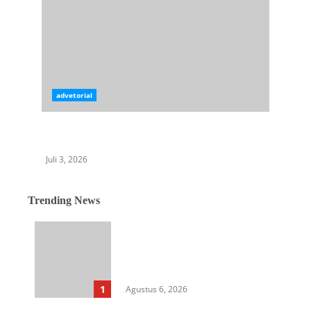
advetorial
KPK OTT Bupati Langkat Syah Afandin
Bersama Enam Orang
Juli 3, 2026
Trending News
Langkah Awal Perkuat
Profesionalisme, MIO Indonesia
Sumut Resmi Daftarkan
Organisasi ke Kesbangpol
1
Agustus 6, 2026