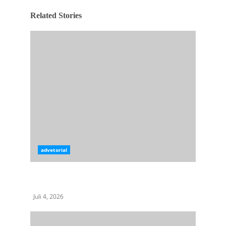
Related Stories
advetorial
Dr Sugiat Santoso : Penguatan Ideologi
Pancasila Harus Jadi Gerakan Bersama
Juli 4, 2026