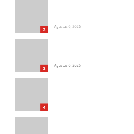
Aksi Kamisan di Posbloc Medan
Soroti Isu HAM, Supremasi
Sipil, dan Persoalan Agraria
Agustus 6, 2026
2
HIMASU Desak Polisi Usut
Dugaan Peredaran Narkotika di
Lapas Kelas I Medan
Agustus 6, 2026
3
Cegah Korupsi Untuk Dukung
Ketahanan Pangan, Kejati
Sumut Gelar Penerangan
Hukum di Dinas Pertanian &
Ketahanan Pangan
4
Agustus 5, 2026
Rangkap Jabatan Selama
Empat Tahun sebagai Pj Kepala
Desa, Kasi Trantib Kecamatan