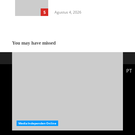
Sunggal Disorot
5
Agustus 4, 2026
You may have missed
PT
MediaIndependenOnline