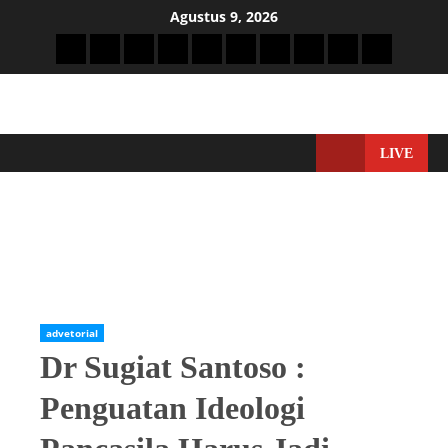
Agustus 9, 2026
LIVE
Home
Adverorial
advetorial
Dr Sugiat Santoso : Penguatan Ideologi Pancasila Harus Jadi
Gerakan Bersama
advetorial
Dr Sugiat Santoso :
Penguatan Ideologi