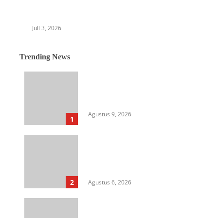
Sumut, Mampu Satukan dan Majukan Budaya
Melayu
Juli 3, 2026
Trending News
Berkantor di Nias, Gubsu
Tunjukkan Kepemimpinan Out
of the Box
Agustus 9, 2026
1
Langkah Awal Perkuat
Profesionalisme, MIO Indonesia
Sumut Resmi Daftarkan
Organisasi ke Kesbangpol
2
Agustus 6, 2026
Aksi Kamisan di Posbloc Medan