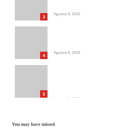
Soroti Isu HAM, Supremasi
Sipil, dan Persoalan Agraria
Agustus 6, 2026
3
HIMASU Desak Polisi Usut
Dugaan Peredaran Narkotika di
Lapas Kelas I Medan
Agustus 6, 2026
4
Cegah Korupsi Untuk Dukung
Ketahanan Pangan, Kejati
Sumut Gelar Penerangan
Hukum di Dinas Pertanian &
Ketahanan Pangan
5
Agustus 5, 2026
You may have missed