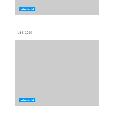
advetorial
KPK OTT Bupati Langkat Syah Afandin
Bersama Enam Orang
Juli 3, 2026
advetorial
Fadli Yasir Dinilai Sosok Tepat Pimpin MABMI