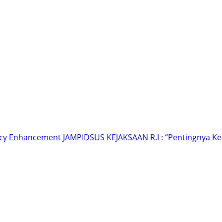
ncy Enhancement JAMPIDSUS KEJAKSAAN R.I : “Pentingnya