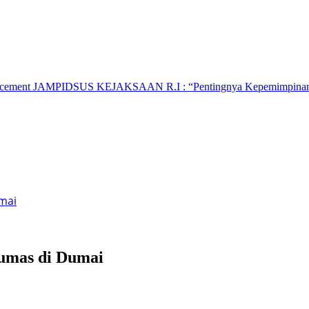
hancement JAMPIDSUS KEJAKSAAN R.I : “Pentingnya Kepemimpinan 
mai
Humas di Dumai