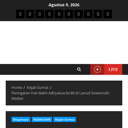
Agustus 9, 2026
LIVE
Home
Kejati Sumut
Peringatan Hari Bakti Adhyaksa ke 80 di Lanud Soewondo
Medan
Dirgahayu
KEJAKSAAN
Kejati Sumut