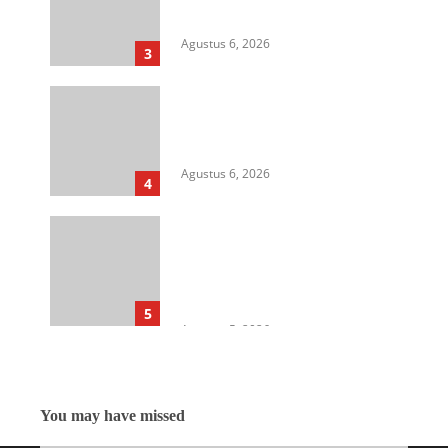
Sipil, dan Persoalan Agraria
Agustus 6, 2026
3
HIMASU Desak Polisi Usut
Dugaan Peredaran Narkotika di
Lapas Kelas I Medan
Agustus 6, 2026
4
Cegah Korupsi Untuk Dukung
Ketahanan Pangan, Kejati
Sumut Gelar Penerangan
Hukum di Dinas Pertanian &
Ketahanan Pangan
5
Agustus 5, 2026
You may have missed