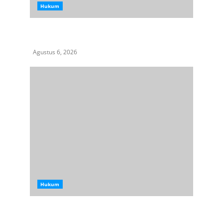
Hukum
HIMASU Desak Polisi Usut Dugaan Peredaran
Narkotika di Lapas Kelas I Medan
Agustus 6, 2026
Hukum
Dugaan Kriminalisasi terhadap Pejuang
Lingkungan Hidup, LBH Medan Desak