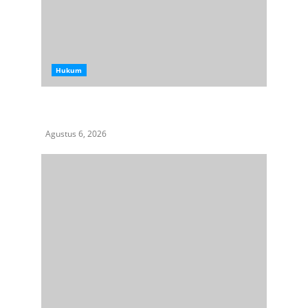
Hukum
Aksi Kamisan di Posbloc Medan Soroti Isu
HAM, Supremasi Sipil, dan Persoalan Agraria
Agustus 6, 2026