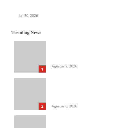
Polrestabes Medan Bebaskan Parlindungan
Silitonga
Juli 30, 2026
Trending News
Berkantor di Nias, Gubsu
Tunjukkan Kepemimpinan Out
of the Box
Agustus 9, 2026
1
Langkah Awal Perkuat
Profesionalisme, MIO Indonesia
Sumut Resmi Daftarkan
Organisasi ke Kesbangpol
2
Agustus 6, 2026
Aksi Kamisan di Posbloc Medan
Soroti Isu HAM, Supremasi