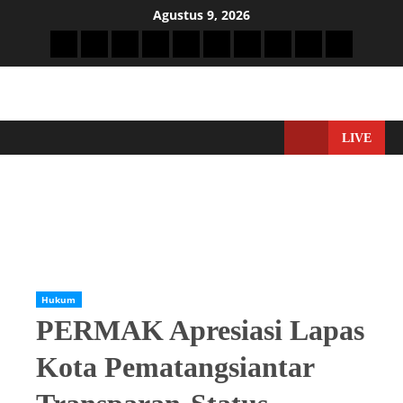
Agustus 9, 2026
LIVE
Home
Hukum
PERMAK Apresiasi Lapas Kota Pematangsiantar Transparan-
Status Narapidana Korupsi BTN dan ATK Dapat PB
Hukum
PERMAK Apresiasi Lapas
Kota Pematangsiantar