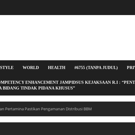
ESTYLE
WORLD
HEALTH
#6755 (TANPA JUDUL)
PRI
OMPETENCY ENHANCEMENT JAMPIDSUS KEJAKSAAN R.I : “PEN
 BIDANG TINDAK PIDANA KHUSUS”
dan Pertamina Pastikan Pengamanan Distribusi BBM