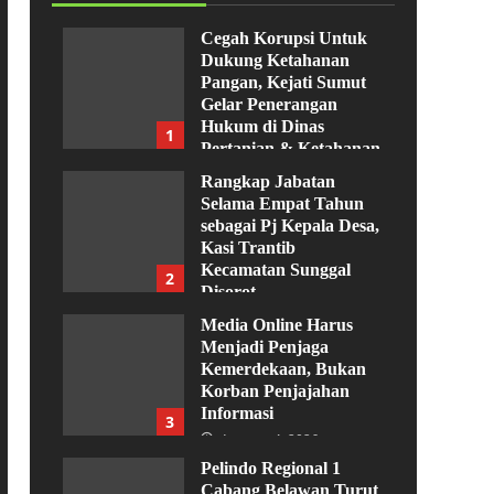
Cegah Korupsi Untuk
Dukung Ketahanan
Pangan, Kejati Sumut
Gelar Penerangan
Hukum di Dinas
1
Pertanian & Ketahanan
Pangan
Rangkap Jabatan
Agustus 5, 2026
Selama Empat Tahun
sebagai Pj Kepala Desa,
Kasi Trantib
Kecamatan Sunggal
2
Disorot
Agustus 4, 2026
Media Online Harus
Menjadi Penjaga
Kemerdekaan, Bukan
Korban Penjajahan
Informasi
3
Agustus 4, 2026
Pelindo Regional 1
Cabang Belawan Turut