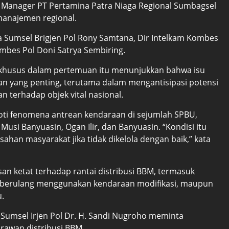
 Manager PT Pertamina Patra Niaga Regional Sumbagsel
manajemen regional.
da Sumsel Brigjen Pol Rony Samtana, Dir Intelkam Kombes
mbes Pol Doni Satrya Sembiring.
al khusus dalam pertemuan itu menunjukkan bahwa isu
nan yang penting, terutama dalam mengantisipasi potensi
terhadap objek vital nasional.
ti fenomena antrean kendaraan di sejumlah SPBU,
h Musi Banyuasin, Ogan Ilir, dan Banyuasin. “Kondisi itu
han masyarakat jika tidak dikelola dengan baik,” kata
n ketat terhadap rantai distribusi BBM, termasuk
n berulang menggunakan kendaraan modifikasi, maupun
u.
 Sumsel Irjen Pol Dr. H. Sandi Nugroho meminta
rawan distribusi BBM.