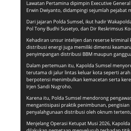
Lawatan Pertamina dipimpin Executive General
Erwin Dwiyanto, didampingi sejumlah pejabat 
Dari jajaran Polda Sumsel, ikut hadir Wakapol
Pol Tony Budhi Susetyo, dan Dir Reskrimsus Ko
Kehadiran unsur intelijen dan reserse krimin
distribusi energi juga memiliki dimensi keama
penyimpangan distribusi BBM maupun gangguan 
Dalam pertemuan itu, Kapolda Sumsel menyoro
terutama di jalur lintas keluar kota seperti ara
berpotensi menimbulkan kemacetan serta keresa
Irjen Sandi Nugroho.
Karena itu, Polda Sumsel mendorong pengawasa
mengantisipasi praktik penimbunan, pengisia
penyalahgunaan distribusi oleh oknum tertent
Menjelang Operasi Ketupat Musi 2026, Kapolda
dilakukan pemetaan menyeluruh terhadap titik 