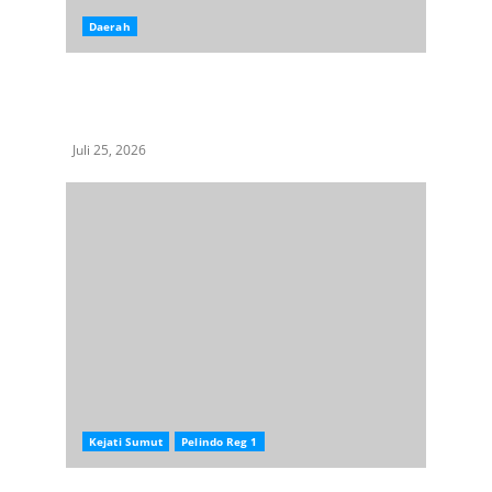
Daerah
Kelangkaan BBM di Aceh Tenggara Timbulkan
Keresahan, Warga Berharap Pasokan Segera
Normal
Juli 25, 2026
Kejati Sumut
Pelindo Reg 1