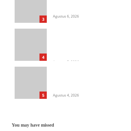
Dugaan Peredaran Narkotika di
Lapas Kelas I Medan
Agustus 6, 2026
3
Cegah Korupsi Untuk Dukung
Ketahanan Pangan, Kejati
Sumut Gelar Penerangan
Hukum di Dinas Pertanian &
Ketahanan Pangan
4
Agustus 5, 2026
Rangkap Jabatan Selama
Empat Tahun sebagai Pj Kepala
Desa, Kasi Trantib Kecamatan
Sunggal Disorot
5
Agustus 4, 2026
You may have missed