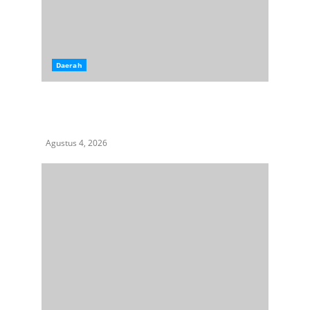
Daerah
Rangkap Jabatan Selama Empat Tahun sebagai
Pj Kepala Desa, Kasi Trantib Kecamatan
Sunggal Disorot
Agustus 4, 2026