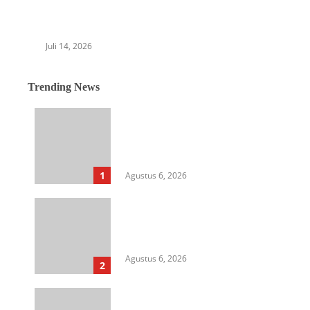
Perkuat Sinergitas Kelembagaan, Pelindo
Regional 1 Kunjungi Kejaksaan Tinggi
Sumatera Utara
Juli 14, 2026
Trending News
Langkah Awal Perkuat
Profesionalisme, MIO Indonesia
Sumut Resmi Daftarkan
Organisasi ke Kesbangpol
1
Agustus 6, 2026
Aksi Kamisan di Posbloc Medan
Soroti Isu HAM, Supremasi
Sipil, dan Persoalan Agraria
Agustus 6, 2026
2
HIMASU Desak Polisi Usut