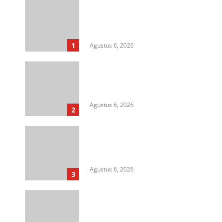
Langkah Awal Perkuat
Profesionalisme, MIO Indonesia
Sumut Resmi Daftarkan
Organisasi ke Kesbangpol
1
Agustus 6, 2026
Aksi Kamisan di Posbloc Medan
Soroti Isu HAM, Supremasi
Sipil, dan Persoalan Agraria
Agustus 6, 2026
2
HIMASU Desak Polisi Usut
Dugaan Peredaran Narkotika di
Lapas Kelas I Medan
Agustus 6, 2026
3
Cegah Korupsi Untuk Dukung
Ketahanan Pangan, Kejati
Sumut Gelar Penerangan