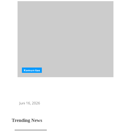
Komunitas
Menjaga Jejak Persaudaraan: Reuni Alumni
Y.P. Al-Masruriyah Jadi Momen Pulang yang
Dinanti
Juni 16, 2026
Trending News