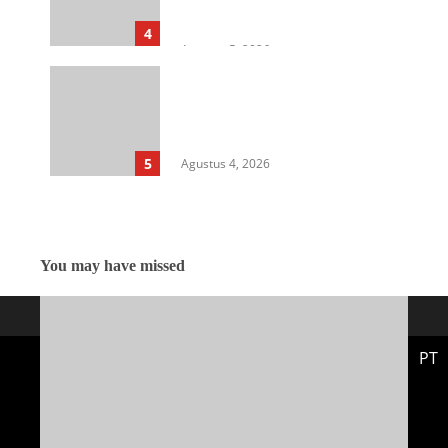
Hukum di Dinas Pertanian &
Ketahanan Pangan
4
Agustus 5, 2026
Rangkap Jabatan Selama
Empat Tahun sebagai Pj Kepala
Desa, Kasi Trantib Kecamatan
Sunggal Disorot
5
Agustus 4, 2026
You may have missed
PT