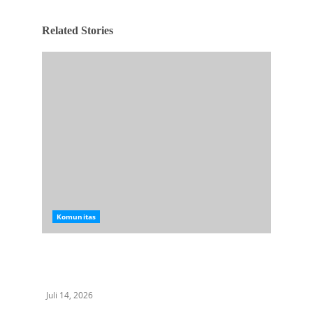
Related Stories
Komunitas
Mandat Resmi Diserahkan, Ovan Jayanda
Pimpin DPD PUJAKETARUB Kota Medan
Periode 2026–2029
Juli 14, 2026