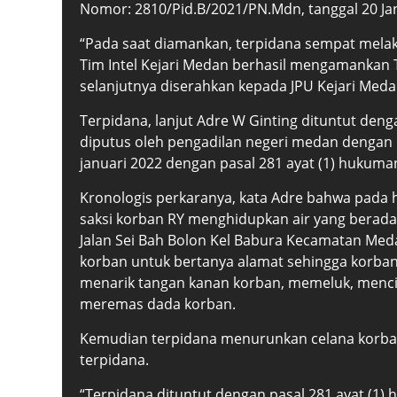
Nomor: 2810/Pid.B/2021/PN.Mdn, tanggal 20 Jan
“Pada saat diamankan, terpidana sempat mela
Tim Intel Kejari Medan berhasil mengamankan 
selanjutnya diserahkan kepada JPU Kejari Meda
Terpidana, lanjut Adre W Ginting dituntut den
diputus oleh pengadilan negeri medan dengan
januari 2022 dengan pasal 281 ayat (1) hukuma
Kronologis perkaranya, kata Adre bahwa pada h
saksi korban RY menghidupkan air yang berada
Jalan Sei Bah Bolon Kel Babura Kecamatan Me
korban untuk bertanya alamat sehingga korban 
menarik tangan kanan korban, memeluk, menciu
meremas dada korban.
Kemudian terpidana menurunkan celana korba
terpidana.
“Terpidana dituntut dengan pasal 281 ayat (1)