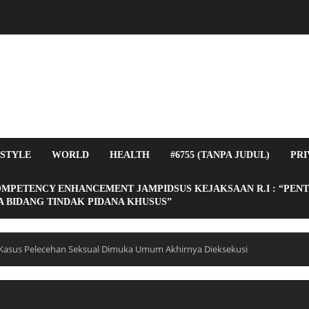
ESTYLE
WORLD
HEALTH
#6755 (TANPA JUDUL)
PRI
OMPETENCY ENHANCEMENT JAMPIDSUS KEJAKSAAN R.I : “PEN
 BIDANG TINDAK PIDANA KHUSUS”
Kasus Pelecehan Seksual Dimuka Umum Akhirnya Dieksekusi