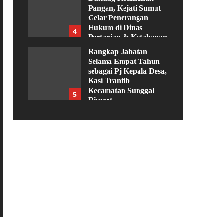
Pangan, Kejati Sumut
Gelar Penerangan
Hukum di Dinas
4
Pertanian & Ketahanan
Pangan
Rangkap Jabatan
Agustus 5, 2026
Selama Empat Tahun
sebagai Pj Kepala Desa,
Kasi Trantib
Kecamatan Sunggal
5
Disorot
Agustus 4, 2026