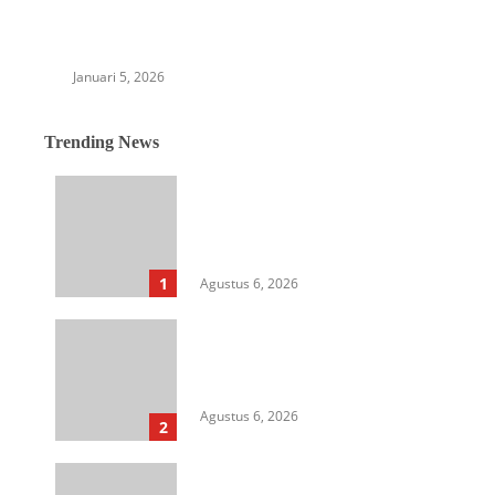
Aksi solidaritas KH.M Nuh PERSIS Sumut,
Bangun Huntara Pada Korban Banjir di Kuta
Cane
Januari 5, 2026
Trending News
Langkah Awal Perkuat
Profesionalisme, MIO Indonesia
Sumut Resmi Daftarkan
Organisasi ke Kesbangpol
1
Agustus 6, 2026
Aksi Kamisan di Posbloc Medan
Soroti Isu HAM, Supremasi
Sipil, dan Persoalan Agraria
Agustus 6, 2026
2
HIMASU Desak Polisi Usut