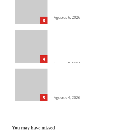
Dugaan Peredaran Narkotika di
Lapas Kelas I Medan
Agustus 6, 2026
3
Cegah Korupsi Untuk Dukung
Ketahanan Pangan, Kejati
Sumut Gelar Penerangan
Hukum di Dinas Pertanian &
Ketahanan Pangan
4
Agustus 5, 2026
Rangkap Jabatan Selama
Empat Tahun sebagai Pj Kepala
Desa, Kasi Trantib Kecamatan
Sunggal Disorot
5
Agustus 4, 2026
You may have missed