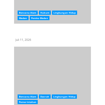
Bencana Alam
Hukum
Lingkungan Hidup
Medan
Pemko Medan
Pohon di Kota Medan Dibabat Masal, Kadis LH
Kota Medan Bungkam
Juli 11, 2026
Bencana Alam
Daerah
Lingkungan Hidup
Pemerintahan