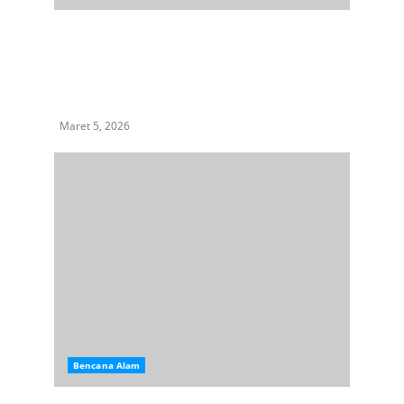
Masyarakat Nisel Desak Perusahaan Perusak
Lingkungan Hentikan Aktifitas dan Minta
Pemerintah Hentikan Dugaan Kriminalisasi
Terhadap Masyarakat dan Aktifis Lingkungan
Hidup
Maret 5, 2026
Bencana Alam