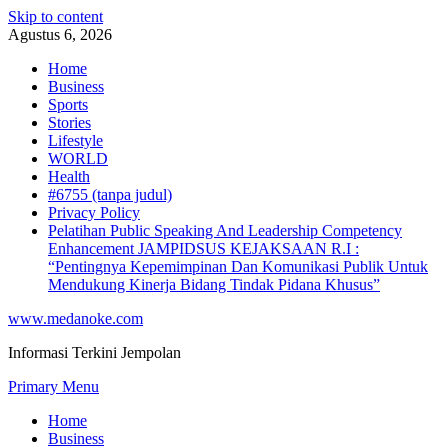
Skip to content
Agustus 6, 2026
Home
Business
Sports
Stories
Lifestyle
WORLD
Health
#6755 (tanpa judul)
Privacy Policy
Pelatihan Public Speaking And Leadership Competency
Enhancement JAMPIDSUS KEJAKSAAN R.I :
“Pentingnya Kepemimpinan Dan Komunikasi Publik Untuk
Mendukung Kinerja Bidang Tindak Pidana Khusus”
www.medanoke.com
Informasi Terkini Jempolan
Primary Menu
Home
Business