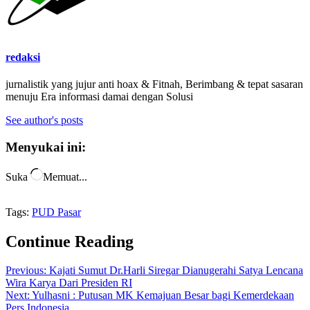
redaksi
jurnalistik yang jujur anti hoax & Fitnah, Berimbang & tepat sasaran
menuju Era informasi damai dengan Solusi
See author's posts
Menyukai ini:
Suka
Memuat...
Tags:
PUD Pasar
Continue Reading
Previous:
Kajati Sumut Dr.Harli Siregar Dianugerahi Satya Lencana
Wira Karya Dari Presiden RI
Next:
Yulhasni : Putusan MK Kemajuan Besar bagi Kemerdekaan
Pers Indonesia