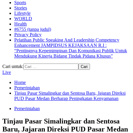
Sports
Stories
Lifestyle
WORLD
Health
#6755 (tanpa judul)
Privacy Policy
Pelatihan Public Speaking And Leadership Competency
Enhancement JAMPIDSUS KEJAKSAAN R.I :
“Pentingnya Kepemimpinan Dan Komunikasi Publik Untuk
Mendukung Kinerja Bidang Tindak Pidana Khusus”
Cari untuk:
Live
Home
Pemerintahan
Tinjau Pasar Simalingkar dan Sentosa Baru, Jajaran Direksi
PUD Pasar Medan Berharap Peningkatan Kenyamanan
Pemerintahan
Tinjau Pasar Simalingkar dan Sentosa
Baru, Jajaran Direksi PUD Pasar Medan