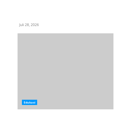
Kementerian Hukum dan Komisi XIII DPR RI
Sosialisasikan Budaya Taat Hukum di UIN
Sumatera Utara, Tekankan Bahaya Main
Hakim Sendiri
Juli 28, 2026
Edukasi
Dari Deli Serdang untuk Aceh: Agenda
Konservasi dan Ekonomi Eks PJ Walikota dari
Pohon Aren