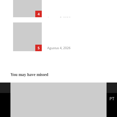
Sumut Gelar Penerangan
Hukum di Dinas Pertanian &
Ketahanan Pangan
4
Agustus 5, 2026
Rangkap Jabatan Selama
Empat Tahun sebagai Pj Kepala
Desa, Kasi Trantib Kecamatan
Sunggal Disorot
5
Agustus 4, 2026
You may have missed
PT