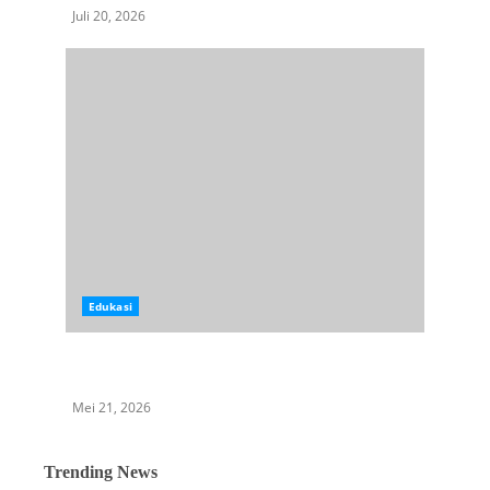
Juli 20, 2026
Edukasi
Mengenal Istilah Kejahatan: Dari White Collar
Crime hingga Cybercrime
Mei 21, 2026
Trending News