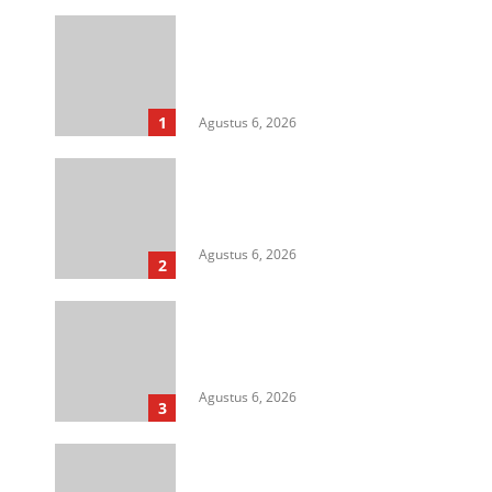
Langkah Awal Perkuat
Profesionalisme, MIO Indonesia
Sumut Resmi Daftarkan
Organisasi ke Kesbangpol
1
Agustus 6, 2026
Aksi Kamisan di Posbloc Medan
Soroti Isu HAM, Supremasi
Sipil, dan Persoalan Agraria
Agustus 6, 2026
2
HIMASU Desak Polisi Usut
Dugaan Peredaran Narkotika di
Lapas Kelas I Medan
Agustus 6, 2026
3
Cegah Korupsi Untuk Dukung
Ketahanan Pangan, Kejati