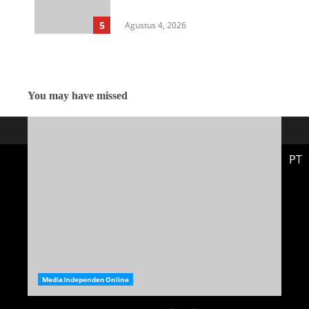
Sunggal Disorot
5
Agustus 4, 2026
You may have missed
PT
MediaIndependenOnline