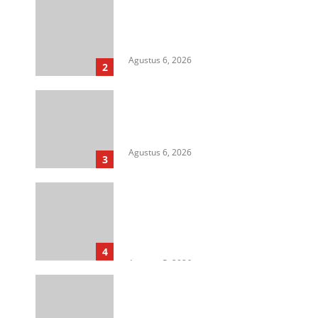
Aksi Kamisan di Posbloc Medan
Soroti Isu HAM, Supremasi
Sipil, dan Persoalan Agraria
Agustus 6, 2026
2
HIMASU Desak Polisi Usut
Dugaan Peredaran Narkotika di
Lapas Kelas I Medan
Agustus 6, 2026
3
Cegah Korupsi Untuk Dukung
Ketahanan Pangan, Kejati
Sumut Gelar Penerangan
Hukum di Dinas Pertanian &
Ketahanan Pangan
4
Agustus 5, 2026
Rangkap Jabatan Selama
Empat Tahun sebagai Pj Kepala
Desa, Kasi Trantib Kecamatan