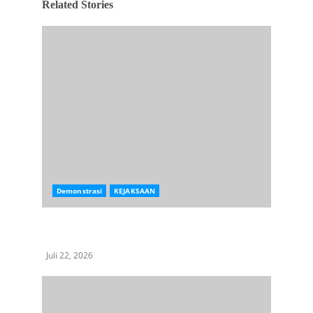
Related Stories
Demonstrasi
KEJAKSAAN
Rp 300 T Berhasil Ke Kas Negara, Massa Aksi
Demo Dukung Kinerja Pidsus Kejaksaan R.I
Juli 22, 2026