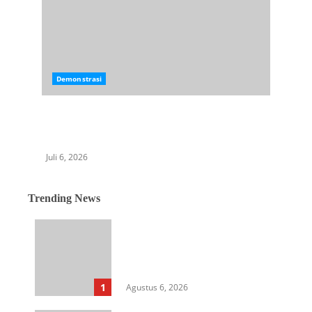
Demonstrasi
GMPET-SU Desak Ketua DPRD Sumut
Klarifikasi Dugaan Makelar Proyek dan
Jabatan yang Seret Nama Pimpinan Dewan
Juli 6, 2026
Trending News
Langkah Awal Perkuat
Profesionalisme, MIO Indonesia
Sumut Resmi Daftarkan
Organisasi ke Kesbangpol
1
Agustus 6, 2026