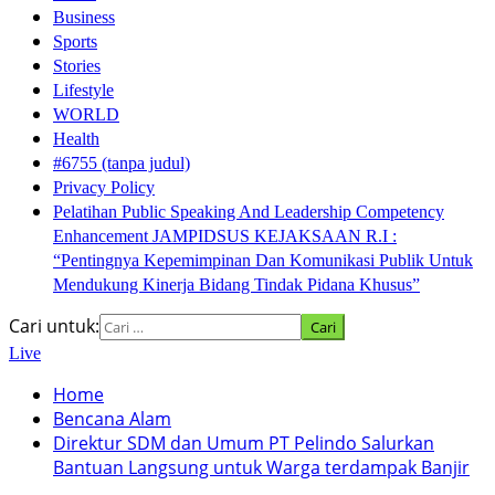
Business
Sports
Stories
Lifestyle
WORLD
Health
#6755 (tanpa judul)
Privacy Policy
Pelatihan Public Speaking And Leadership Competency
Enhancement JAMPIDSUS KEJAKSAAN R.I :
“Pentingnya Kepemimpinan Dan Komunikasi Publik Untuk
Mendukung Kinerja Bidang Tindak Pidana Khusus”
Cari untuk:
Live
Home
Bencana Alam
Direktur SDM dan Umum PT Pelindo Salurkan
Bantuan Langsung untuk Warga terdampak Banjir