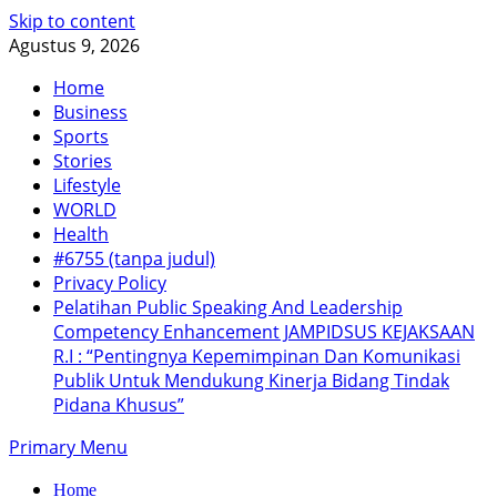
Skip to content
Agustus 9, 2026
Home
Business
Sports
Stories
Lifestyle
WORLD
Health
#6755 (tanpa judul)
Privacy Policy
Pelatihan Public Speaking And Leadership
Competency Enhancement JAMPIDSUS KEJAKSAAN
R.I : “Pentingnya Kepemimpinan Dan Komunikasi
Publik Untuk Mendukung Kinerja Bidang Tindak
Pidana Khusus”
Primary Menu
Home