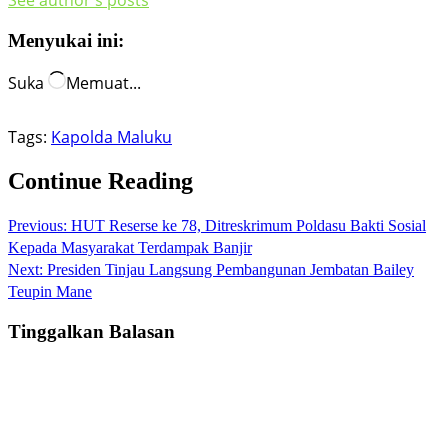
See author's posts
Menyukai ini:
Suka
Memuat...
Tags:
Kapolda Maluku
Continue Reading
Previous:
HUT Reserse ke 78, Ditreskrimum Poldasu Bakti Sosial
Kepada Masyarakat Terdampak Banjir
Next:
Presiden Tinjau Langsung Pembangunan Jembatan Bailey
Teupin Mane
Tinggalkan Balasan