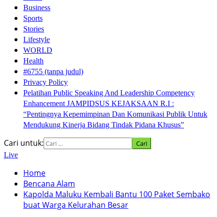
Business
Sports
Stories
Lifestyle
WORLD
Health
#6755 (tanpa judul)
Privacy Policy
Pelatihan Public Speaking And Leadership Competency
Enhancement JAMPIDSUS KEJAKSAAN R.I :
“Pentingnya Kepemimpinan Dan Komunikasi Publik Untuk
Mendukung Kinerja Bidang Tindak Pidana Khusus”
Cari untuk:
Live
Home
Bencana Alam
Kapolda Maluku Kembali Bantu 100 Paket Sembako
buat Warga Kelurahan Besar