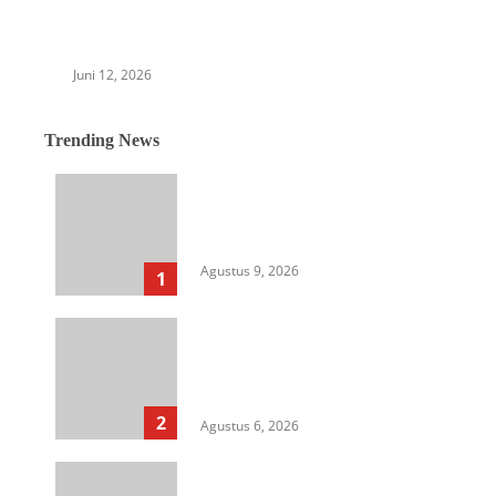
Pemuda Pancasila Medan Johor Hadirkan
Kepedulian Nyata untuk Masyarakat Kedai
Durian
Juni 12, 2026
Trending News
Berkantor di Nias, Gubsu
Tunjukkan Kepemimpinan Out
of the Box
Agustus 9, 2026
1
Langkah Awal Perkuat
Profesionalisme, MIO Indonesia
Sumut Resmi Daftarkan
Organisasi ke Kesbangpol
2
Agustus 6, 2026
Aksi Kamisan di Posbloc Medan