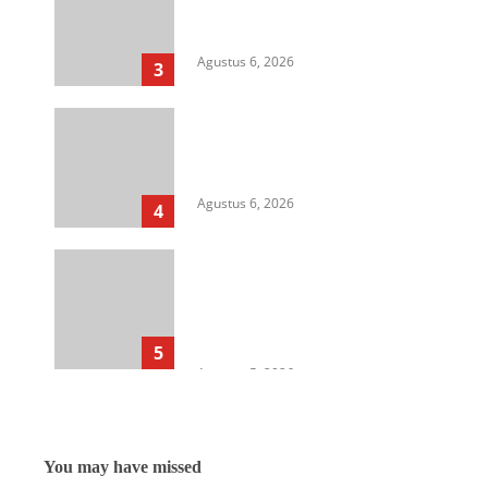
Soroti Isu HAM, Supremasi
Sipil, dan Persoalan Agraria
Agustus 6, 2026
3
HIMASU Desak Polisi Usut
Dugaan Peredaran Narkotika di
Lapas Kelas I Medan
Agustus 6, 2026
4
Cegah Korupsi Untuk Dukung
Ketahanan Pangan, Kejati
Sumut Gelar Penerangan
Hukum di Dinas Pertanian &
Ketahanan Pangan
5
Agustus 5, 2026
You may have missed