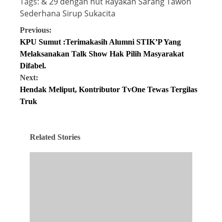
Tags:
&
29
dengan
hut
Rayakan
Sarang Tawon
Sederhana
Sirup
Sukacita
Previous:
KPU Sumut :Terimakasih Alumni STIK’P Yang
Melaksanakan Talk Show Hak Pilih Masyarakat
Difabel.
Next:
Hendak Meliput, Kontributor TvOne Tewas Tergilas
Truk
Related Stories