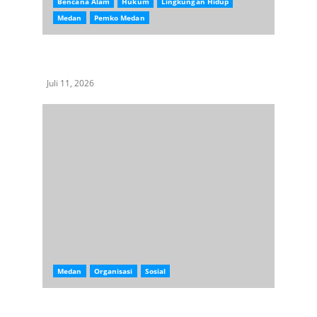
Bencana Alam
Hukum
Lingkungan Hidup
Medan
Pemko Medan
Pohon di Kota Medan Dibabat Masal, Kadis LH
Kota Medan Bungkam
Juli 11, 2026
Medan
Organisasi
Sosial
Tebar 1.000 Paket Jum’at Berkah, PAC