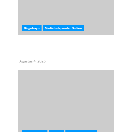
Dirgahayu
MediaIndependenOnline
Media Online Harus Menjadi Penjaga
Kemerdekaan, Bukan Korban Penjajahan
Informasi
Agustus 4, 2026