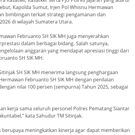
a Kasatwil, Kasatker serta PJU Polres Jajaran yang ada di
ebut, Kapolda Sumut, Irjen Pol Whisnu Hermawan
n bimbingan terkait strategi pengamanan dan
026 di wilayah Sumatera Utara.
Hermawan Februanto SH SIK MH juga menyerahkan
prestasi dalam berbagai bidang. Salah satunya,
ngelolaan anggaran yang mendapat apresiasi tinggi dari
bruanto SH SIK MH.
Sitinjak SH SIK MH menerima langsung penghargaan
u Hermawan Februanto SH SIK MH dengan penilaian
 dengan nilai 100 persen (sempurna) Tahun 2025, sebagai
dan kerja sama seluruh personel Polres Pematang Siantar
kuntabel,” kata Sahudur TM Sitinjak.
rus berupaya meningkatkan kinerja agar dapat memberikan