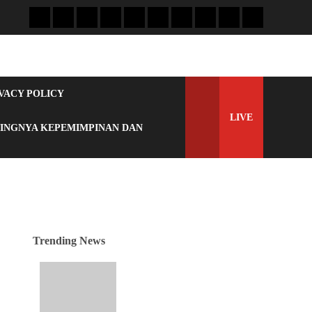
VACY POLICY
LIVE
TINGNYA KEPEMIMPINAN DAN
Trending News
Langkah Awal Perkuat
Profesionalisme, MIO
Indonesia Sumut Resmi
Daftarkan Organisasi