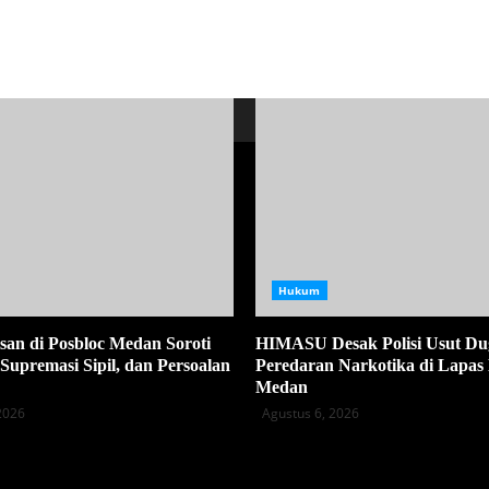
Hukum
san di Posbloc Medan Soroti
HIMASU Desak Polisi Usut D
Supremasi Sipil, dan Persoalan
Peredaran Narkotika di Lapas 
Medan
2026
Agustus 6, 2026