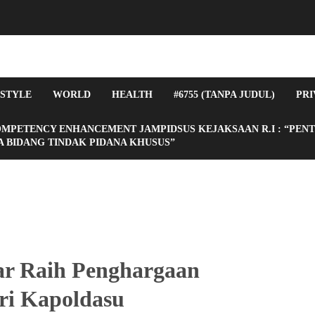
ESTYLE
WORLD
HEALTH
#6755 (TANPA JUDUL)
PRI
OMPETENCY ENHANCEMENT JAMPIDSUS KEJAKSAAN R.I : “PEN
 BIDANG TINDAK PIDANA KHUSUS”
gaan Pengelolaan Anggaran Dari Kapoldasu
ar Raih Penghargaan
ri Kapoldasu