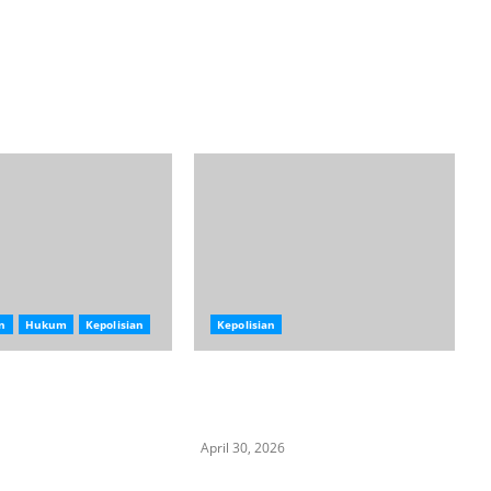
n
Hukum
Kepolisian
Kepolisian
nganiayaan Oknum
Kompol DK Kembali Disorot,
PRD Medan Apresiasi
Video Bersama Perempuan Viral
bes
di Medsos
April 30, 2026