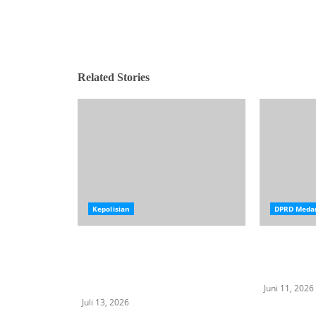
Related Stories
Kepolisian
DPRD Meda
Tiga Truk Tanah, Sejuta
Korban Pe
Harapan: Ketika Kepedulian
Anggota D
Seorang Polisi Mengubah
Kapolresta
Halaman Sekolah di Pulo Gambut
Juni 11, 2026
Juli 13, 2026