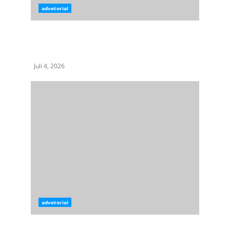
advetorial
Terkait Layanan Hukum, Komisi XIII DPR RI
dan Kementerian Hukum Gelar Forum
Komunikasi Masyarakat di Medan
Juli 4, 2026
advetorial
KPK OTT Bupati Langkat Syah Afandin