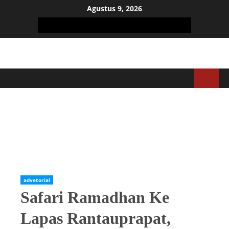
Agustus 9, 2026
Home
Adverorial
advetorial
Safari Ramadhan Ke Lapas Rantauprapat, Kakanwil
Kemenkumham Sumut Pesan Jaga Kersamaan dan Integritas
Kerja
advetorial
Safari Ramadhan Ke
Lapas Rantauprapat,