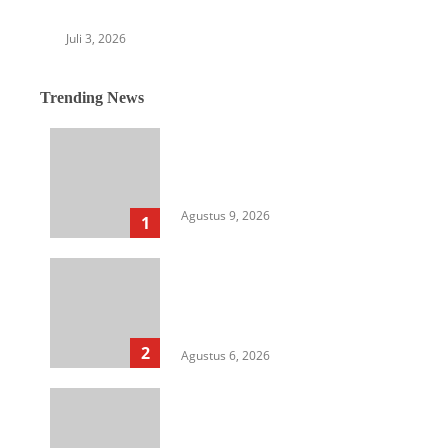
Bersama Enam Orang
Juli 3, 2026
Trending News
Berkantor di Nias, Gubsu
Tunjukkan Kepemimpinan Out
of the Box
Agustus 9, 2026
1
Langkah Awal Perkuat
Profesionalisme, MIO Indonesia
Sumut Resmi Daftarkan
Organisasi ke Kesbangpol
2
Agustus 6, 2026
Aksi Kamisan di Posbloc Medan
Soroti Isu HAM, Supremasi