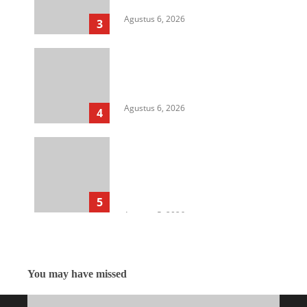
Sipil, dan Persoalan Agraria
Agustus 6, 2026
3
HIMASU Desak Polisi Usut
Dugaan Peredaran Narkotika di
Lapas Kelas I Medan
Agustus 6, 2026
4
Cegah Korupsi Untuk Dukung
Ketahanan Pangan, Kejati
Sumut Gelar Penerangan
Hukum di Dinas Pertanian &
Ketahanan Pangan
5
Agustus 5, 2026
You may have missed